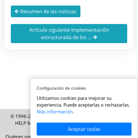
Resumen de las noticias
Artículo siguiente Implementación
estructurada de los ...
Configuración de cookies
Utilizamos cookies para mejorar su
experiencia. Puede aceptarlas o rechazarlas.
Más información
.
© 1996-2026 ActualidadSuiza.mx – Una publicación de
HELP Media SA, Zúrich, Suiza – Todos los derechos
Aceptar todas
reservados
Quiénes somos
|
Aviso legal
|
Condiciones de uso
|
Política