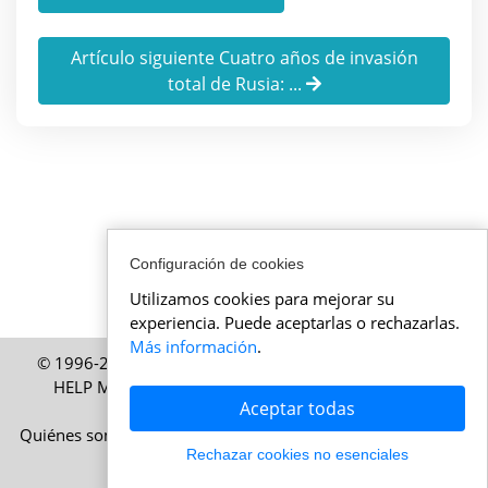
Artículo siguiente Cuatro años de invasión
total de Rusia: ...
Configuración de cookies
Utilizamos cookies para mejorar su
experiencia. Puede aceptarlas o rechazarlas.
Más información
.
© 1996-2026 ActualidadSuiza.mx – Una publicación de
HELP Media SA, Zúrich, Suiza – Todos los derechos
Aceptar todas
reservados
Quiénes somos
|
Aviso legal
|
Condiciones de uso
|
Política
Rechazar cookies no esenciales
de cookies
|
Política de privacidad