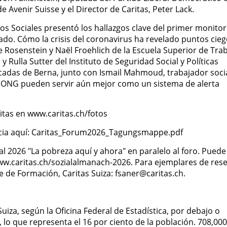
e Avenir Suisse y el Director de Caritas, Peter Lack.
os Sociales presentó los hallazgos clave del primer monito
do. Cómo la crisis del coronavirus ha revelado puntos cie
lie Rosenstein y Naël Froehlich de la Escuela Superior de Tra
y Rulla Sutter del Instituto de Seguridad Social y Políticas
icadas de Berna, junto con Ismail Mahmoud, trabajador soci
s ONG pueden servir aún mejor como un sistema de alerta
itas en www.caritas.ch/fotos
ncia aquí: Caritas_Forum2026_Tagungsmappe.pdf
al 2026 "La pobreza aquí y ahora" en paralelo al foro. Puede
ww.caritas.ch/sozialalmanach-2026. Para ejemplares de res
 de Formación, Caritas Suiza: fsaner@caritas.ch.
uiza, según la Oficina Federal de Estadística, por debajo o
lo que representa el 16 por ciento de la población. 708,000