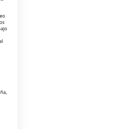
reo
gos
bajo
al
eña,