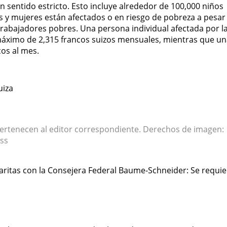
 sentido estricto. Esto incluye alrededor de 100,000 niños
 y mujeres están afectados o en riesgo de pobreza a pesar
rabajadores pobres. Una persona individual afectada por l
máximo de 2,315 francos suizos mensuales, mientras que u
cos al mes.
uiza
pertenecen al editor correspondiente. Derechos de imagen:
ess
Caritas con la Consejera Federal Baume-Schneider: Se requi