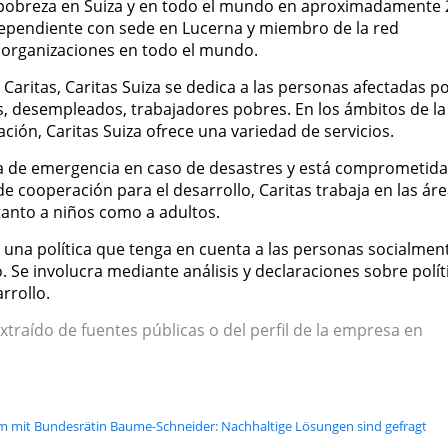
la pobreza en Suiza y en todo el mundo en aproximadamente 
ndependiente con sede en Lucerna y miembro de la red
0 organizaciones en todo el mundo.
Caritas, Caritas Suiza se dedica a las personas afectadas po
as, desempleados, trabajadores pobres. En los ámbitos de la
ración, Caritas Suiza ofrece una variedad de servicios.
da de emergencia en caso de desastres y está comprometida
e cooperación para el desarrollo, Caritas trabaja en las ár
tanto a niños como a adultos.
y una política que tenga en cuenta a las personas socialmen
o. Se involucra mediante análisis y declaraciones sobre polít
rrollo.
xtraído de fuentes públicas o del perfil de la empresa en
m mit Bundesrätin Baume-Schneider: Nachhaltige Lösungen sind gefragt