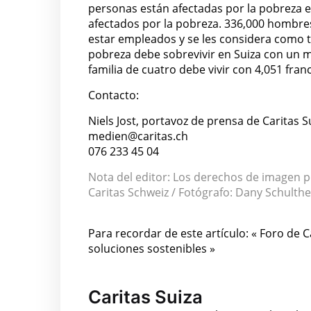
personas están afectadas por la pobreza en
afectados por la pobreza. 336,000 hombres
estar empleados y se les considera como t
pobreza debe sobrevivir en Suiza con un 
familia de cuatro debe vivir con 4,051 fran
Contacto:
Niels Jost, portavoz de prensa de Caritas S
medien@caritas.ch
076 233 45 04
Nota del editor: Los derechos de imagen 
Caritas Schweiz / Fotógrafo: Dany Schulth
Para recordar de este artículo: « Foro de 
soluciones sostenibles »
Caritas Suiza