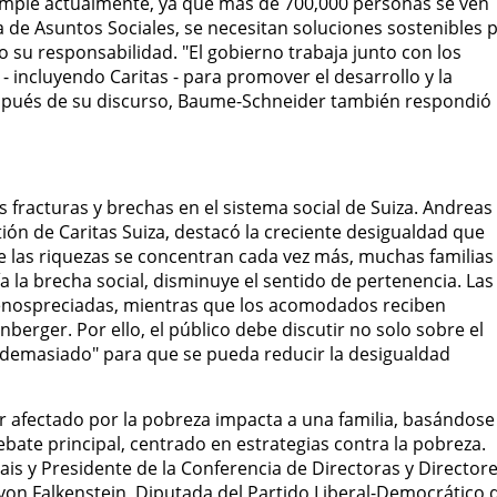
umple actualmente, ya que más de 700,000 personas se ven
a de Asuntos Sociales, se necesitan soluciones sostenibles 
o su responsabilidad. "El gobierno trabaja junto con los
 - incluyendo Caritas - para promover el desarrollo y la
spués de su discurso, Baume-Schneider también respondió
s fracturas y brechas en el sistema social de Suiza. Andreas
ón de Caritas Suiza, destacó la creciente desigualdad que
e las riquezas se concentran cada vez más, muchas familias
a la brecha social, disminuye el sentido de pertenencia. Las
enospreciadas, mientras que los acomodados reciben
berger. Por ello, el público debe discutir no solo sobre el
"demasiado" para que se pueda reducir la desigualdad
 afectado por la pobreza impacta a una familia, basándose
ebate principal, centrado en estrategias contra la pobreza.
ais y Presidente de la Conferencia de Directoras y Director
 von Falkenstein, Diputada del Partido Liberal-Democrático 