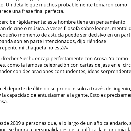
ato. Un detalle que muchos probablemente tomaron como
ece una frase final perfecta.
 percibe rápidamente: este hombre tiene un pensamiento
an de cine o música. A veces filosofa sobre leones, mentali
 pequeño momento de astucia puede ser decisivo en un part
e banda son en parte intencionados, dijo riéndose
 repente mi chaqueta no está?»
 «frecher Siech» encaja perfectamente con Arosa. Ya como
les, como la famosa celebración con cartas de jass en el cír
nador con declaraciones contundentes, ideas sorprendente
el deporte de élite no se produce solo a través del ingenio
 y la capacidad de entusiasmar a la gente. Esto es precisame
osa.
de 2009 a personas que, a lo largo de un año calendario, 
r. Se honra a personalidades de la política, la economía, l