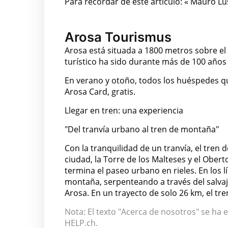
Para recordar de este artículo: « Mauro Lu
Arosa Tourismus
Arosa está situada a 1800 metros sobre el 
turístico ha sido durante más de 100 años
En verano y otoño, todos los huéspedes que
Arosa Card, gratis.
Llegar en tren: una experiencia
"Del tranvía urbano al tren de montaña"
Con la tranquilidad de un tranvía, el tren
ciudad, la Torre de los Malteses y el Obert
termina el paseo urbano en rieles. En los l
montaña, serpenteando a través del salvaje
Arosa. En un trayecto de solo 26 km, el tr
Nota: El texto "Acerca de nosotros" se ha e
HELP.ch.