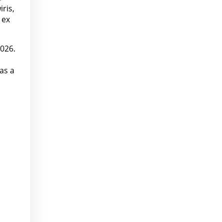
ris,
 ex
2026.
as a