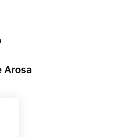
l
e Arosa