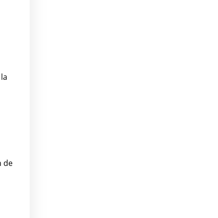
 la
n de