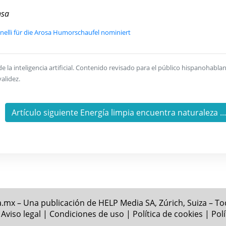
nsa
nelli für die Arosa Humorschaufel nominiert
la inteligencia artificial. Contenido revisado para el público hispanohablan
alidez.
Artículo siguiente Energía limpia encuentra naturaleza ..
.mx – Una publicación de HELP Media SA, Zúrich, Suiza – T
|
Aviso legal
|
Condiciones de uso
|
Política de cookies
|
Pol