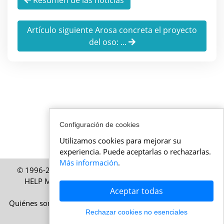
Resumen de las noticias
Artículo siguiente Arosa concreta el proyecto
del oso: ...
Configuración de cookies
Utilizamos cookies para mejorar su
experiencia. Puede aceptarlas o rechazarlas.
Más información
.
© 1996-2026 ActualidadSuiza.mx – Una publicación de
HELP Media SA, Zúrich, Suiza – Todos los derechos
Aceptar todas
reservados
Quiénes somos
|
Aviso legal
|
Condiciones de uso
|
Política
Rechazar cookies no esenciales
de cookies
|
Política de privacidad