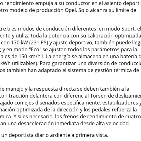
to rendimiento empuja a su conductor en el asiento deport
tro modelo de producción Opel. Solo alcanza su límite de
tre tres modos de conducción diferentes: en modo Sport, e
ento y utiliza toda la potencia con su calibración optimizad
 con 170 kW (231 PS) y ajuste deportivo, también puede lleg
 y en modo "Eco" se ajustan todos los parámetros para la
ma es de 150 km/h1. La energía se almacena en una batería 
 kWh utilizables). Para garantizar una diversión de conducc
eros también han adaptado el sistema de gestión térmica de 
 de manejo y la respuesta directa se deben también a la
con tracción delantera con diferencial Torsen de deslizamie
bajado con ejes diseñados específicamente, estabilizadores 
ción optimizada de la dirección y los pedales refuerza la
ica. Y si es necesario, los frenos de rendimiento de cuatro
an una desaceleración inmediata desde alta velocidad.
un deportista diario ardiente a primera vista.