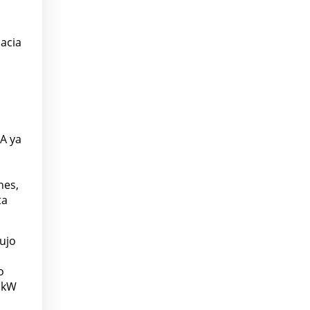
o
hacia
 A ya
nes,
ta
lujo
o
7 kW