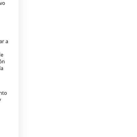
ivo
l
a
ar a
de
ión
la
nto
y