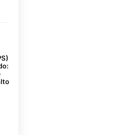
PS)
do:
e
lto