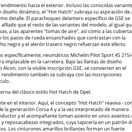
rendimiento hacia el exterior. Incluso las conocidas variant
n diseño dinámico, el "Hot Hatch" subraya su aspiración de 
imo detalle. El parachoques delantero específico de GSE se
filado que el resto de las variantes del modelo, al igual qu
sas, a las aparentes "tomas de aire", así como a las cubierta
 en los pasos de rueda ensanchados que contrastan con la
cho negro y el alerón trasero negro refuerzan este efecto.
ás específicamente, neumáticos Michelin Pilot Sport 4S 215/
 implacable en la carretera. Bajo las llantas de diseño
o Alcon, con la visible inscripción GSE, se convierten en el
to rendimiento también se subraya con las inscripciones
culo.
erna del clásico estilo Hot Hatch de Opel.
nte en el interior. Aquí, el concepto "Hot Hatch" reaviva - c
e la generación Corsa A y a la vez interpretado de manera
conductor y el acompañante toman asiento en unos asientos
 y reposacabezas integrados, cuya tapicería en un patrón d
os. Los cinturones amarillos brillantes forman un fuerte