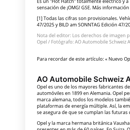
Es un "Hot Hatch" totalmente eléctrico y a
sensación de ¡OMG! GSE. Más información 
[1] Todas las cifras son provisionales. Ve
47/2025 y BILD am SONNTAG Edición 47/20
Nota del editor: Los derechos de imagen 
Opel / Fotógrafo: AO Automobile Schweiz 
Para recordar de este artículo: « Nuevo Op
AO Automobile Schweiz 
Opel es uno de los mayores fabricantes d
automóviles en 1899 en Alemania. Opel per
marca alemana, todos los modelos también
plataformas de energía múltiple. Así, la e
se asegura de que se cumplan las futuras 
Opel y la marca hermana británica Vauxhal
presentes en más de 60 países. En Suiza, 