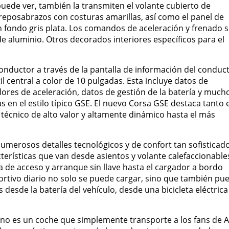
 puede ver, también la transmiten el volante cubierto de
s reposabrazos con costuras amarillas, así como el panel de
 fondo gris plata. Los comandos de aceleración y frenado 
e aluminio. Otros decorados interiores específicos para el
onductor a través de la pantalla de información del conduc
ctil central a color de 10 pulgadas. Esta incluye datos de
lores de aceleración, datos de gestión de la batería y much
 en el estilo típico GSE. El nuevo Corsa GSE destaca tanto e
 técnico de alto valor y altamente dinámico hasta el más
merosos detalles tecnológicos y de confort tan sofisticad
cterísticas que van desde asientos y volante calefaccionable
 de acceso y arranque sin llave hasta el cargador a bordo
eportivo diario no solo se puede cargar, sino que también pu
 desde la batería del vehículo, desde una bicicleta eléctrica
no es un coche que simplemente transporte a los fans de A 