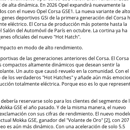
 de alta dinámica. En 2026 Opel expandirá nuevamente la
dos con el nuevo Opel Corsa GSE1. La nueva variante de alt
s genes deportivos GSi de la primera generación del Corsa 
nte eléctrico. El Corsa de producción más potente hasta la
l Salón del Automóvil de París en octubre. La cortina ya ha
enes oficiales del nuevo "Hot Hatch".
ompacto en modo de alto rendimiento.
portivas de las generaciones anteriores del Corsa. El Corsa
os compactos altamente dinámicos que desean sentir la
 volante. Un auto que causó revuelo en la comunidad. Con el
o de los verdaderos "Hot Hatches" y añade aún más emocio
cción totalmente eléctrica. Porque eso es lo que represen
 debería reservarse solo para los clientes del segmento de 
 Mokka GSE el año pasado. Y de la misma manera, el nuevo
exclamación con sus cifras de rendimiento. El nuevo model
actual Mokka GSE, ganador del "Volante de Oro" [2], con 20
eo es aún más dinámico. Con una aceleración de solo 5.5