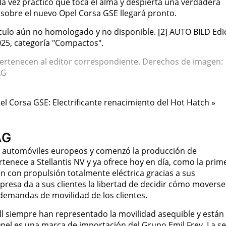
 la vez práctico que toca el alma y despierta una verdadera
sobre el nuevo Opel Corsa GSE llegará pronto.
hículo aún no homologado y no disponible. [2] AUTO BILD Edi
25, categoría "Compactos".
pertenecen al editor correspondiente. Derechos de imagen:
AG
el Corsa GSE: Electrificante renacimiento del Hot Hatch »
AG
e automóviles europeos y comenzó la producción de
tenece a Stellantis NV y ya ofrece hoy en día, como la prim
 con propulsión totalmente eléctrica gracias a sus
mpresa da a sus clientes la libertad de decidir cómo moverse
demandas de movilidad de los clientes.
l siempre han representado la movilidad asequible y están
Opel es una marca de importación del Grupo Emil Frey. La s