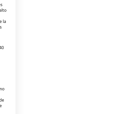
es
alto
e la
s
40
omo
 de
e